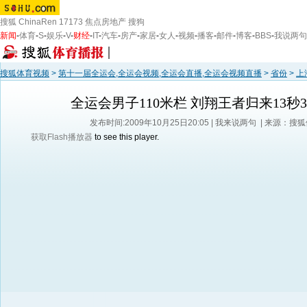
搜狐
ChinaRen
17173
焦点房地产
搜狗
新闻
-
体育
-
S
-
娱乐
-
V
-
财经
-
IT
-
汽车
-
房产
-
家居
-
女人
-
视频
-
播客
-
邮件
-
博客
-
BBS
-
我说两句
搜狐体育视频
>
第十一届全运会,全运会视频,全运会直播,全运会视频直播
>
省份
>
上
全运会男子110米栏 刘翔王者归来13秒
发布时间:2009年10月25日20:05 |
我来说两句
| 来源：搜
获取Flash播放器
to see this player.