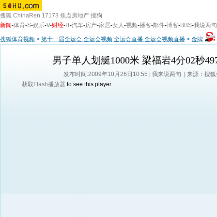
搜狐
ChinaRen
17173
焦点房地产
搜狗
新闻
-
体育
-
S
-
娱乐
-
V
-
财经
-
IT
-
汽车
-
房产
-
家居
-
女人
-
视频
-
播客
-
邮件
-
博客
-
BBS
-
我说两句
搜狐体育视频
>
第十一届全运会,全运会视频,全运会直播,全运会视频直播
>
金牌
男子单人划艇1000米 梁福岩4分02秒49
发布时间:2009年10月26日10:55 |
我来说两句
| 来源：搜
获取Flash播放器
to see this player.