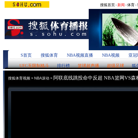
搜狐首页
-
新闻
-
体育
-
S首页
搜狐体育
NBA视频直播
NBA视频
亚冠
UFC无限制格斗
排行榜
篮球超声播
超级足球
狐
阿联底线跳投命中反超 NBA篮网VS森
搜狐体育视频
>
NBA滚动
>