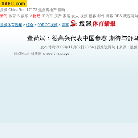
搜狐
ChinaRen
17173
焦点房地产
搜狗
新闻
-
体育
-
S
-
娱乐
-
V
-
财经
-
IT
-
汽车
-
房产
-
家居
-
女人
-
视频
-
播客
-
邮件
-
博客
-
BBS
-
我说两句
搜狐体育视频
>
综合
>
09ROC视频
>
赛事
董荷斌：很高兴代表中国参赛 期待与舒
发布时间:2009年11月02日23:54 |
我来说两句
| 来源：搜
获取Flash播放器
to see this player.