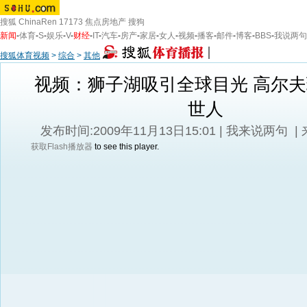
搜狐
ChinaRen
17173
焦点房地产
搜狗
新闻
-
体育
-
S
-
娱乐
-
V
-
财经
-
IT
-
汽车
-
房产
-
家居
-
女人
-
视频
-
播客
-
邮件
-
博客
-
BBS
-
我说两句
搜狐体育视频
>
综合
>
其他
视频：狮子湖吸引全球目光 高尔
世人
发布时间:2009年11月13日15:01 |
我来说两句
|
获取Flash播放器
to see this player.