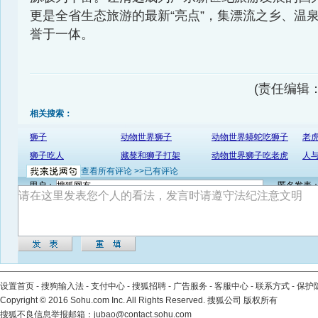
更是全省生态旅游的最新“亮点”，集漂流之乡、温
誉于一体。
(责任编辑：ji
相关搜索：
狮子
动物世界狮子
动物世界蟒蛇吃狮子
老
狮子吃人
藏獒和狮子打架
动物世界狮子吃老虎
人
查看所有评论 >>
已有评论
用户：
匿名发表
设置首页
-
搜狗输入法
-
支付中心
-
搜狐招聘
-
广告服务
-
客服中心
-
联系方式
-
保护
Copyright
©
2016 Sohu.com Inc. All Rights Reserved. 搜狐公司
版权所有
搜狐不良信息举报邮箱：
jubao@contact.sohu.com