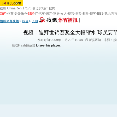
搜狐
ChinaRen
17173
焦点房地产
搜狗
新闻
-
体育
-
S
-
娱乐
-
V
-
财经
-
IT
-
汽车
-
房产
-
家居
-
女人
-
视频
-
播客
-
邮件
-
博客
-
BBS
-
我说两句
搜狐体育视频
>
综合
>
其他
视频：迪拜世锦赛奖金大幅缩水 球员要
发布时间:2009年11月20日10:48 |
我来说两句
| 来源：
获取Flash播放器
to see this player.