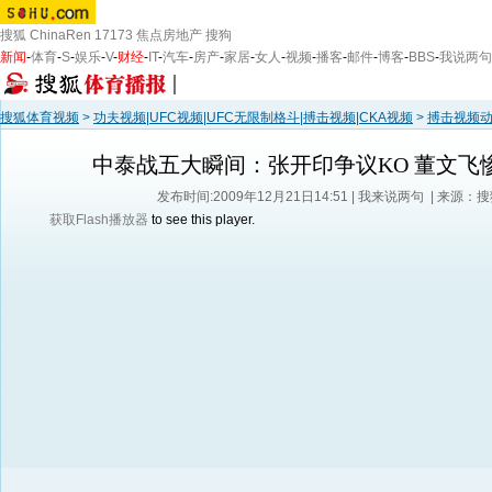
搜狐
ChinaRen
17173
焦点房地产
搜狗
新闻
-
体育
-
S
-
娱乐
-
V
-
财经
-
IT
-
汽车
-
房产
-
家居
-
女人
-
视频
-
播客
-
邮件
-
博客
-
BBS
-
我说两句
搜狐体育视频
>
功夫视频|UFC视频|UFC无限制格斗|搏击视频|CKA视频
>
搏击视频
中泰战五大瞬间：张开印争议KO 董文飞
发布时间:2009年12月21日14:51 |
我来说两句
| 来源：
获取Flash播放器
to see this player.