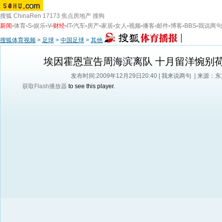
搜狐
ChinaRen
17173
焦点房地产
搜狗
新闻
-
体育
-
S
-
娱乐
-
V
-
财经
-
IT
-
汽车
-
房产
-
家居
-
女人
-
视频
-
播客
-
邮件
-
博客
-
BBS
-
我说两句
搜狐体育视频
>
足球
>
中国足球
>
其他
埃因霍恩宣告周海滨离队 十月留洋惋别
发布时间:2009年12月29日20:40 |
我来说两句
| 来源：
获取Flash播放器
to see this player.