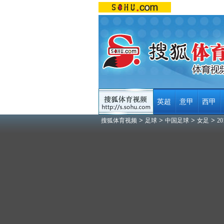
英超
意甲
西甲
>
>
>
>
搜狐体育视频
足球
中国足球
女足
20