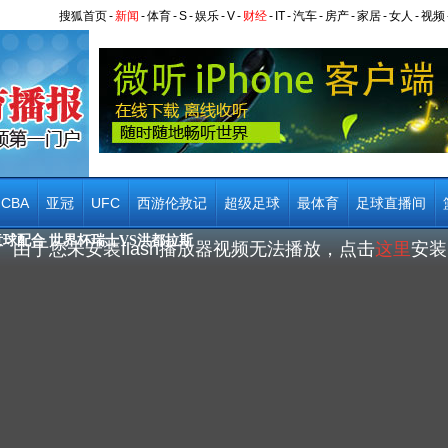
搜狐首页
-
新闻
-
体育
-
S
-
娱乐
-
V
-
财经
-
IT
-
汽车
-
房产
-
家居
-
女人
-
视频
CBA
亚冠
UFC
西游伦敦记
超级足球
最体育
足球直播间
任意球配合 世界杯瑞士VS洪都拉斯
由于您未安装flash播放器视频无法播放，点击
这里
安装