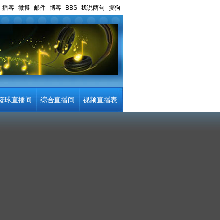
-
播客
-
微博
-
邮件
-
博客
-
BBS
-
我说两句
-
搜狗
篮球直播间
综合直播间
视频直播表