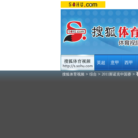
英超
意甲
西甲
>
>
>
搜狐体育视频
综合
2011斯诺克中国赛