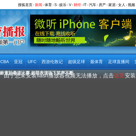
搜狐首页
-
新闻
-
体育
-
S
-
娱乐
-
V
-
财经
-
IT
-
汽车
-
房产
-
家居
-
女人
-
视频
CBA
亚冠
UFC
西游伦敦记
超级足球
最体育
足球直播间
4岁龄童跆拳道比赛 超萌表演场下笑声不断
由于您未安装flash播放器视频无法播放，点击
这里
安装