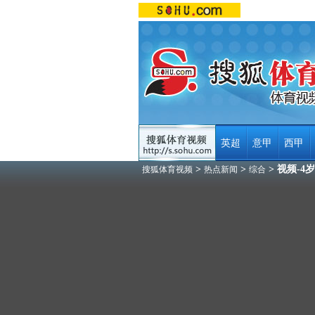
英超
意甲
西甲
>
>
> 视频-
搜狐体育视频
热点新闻
综合