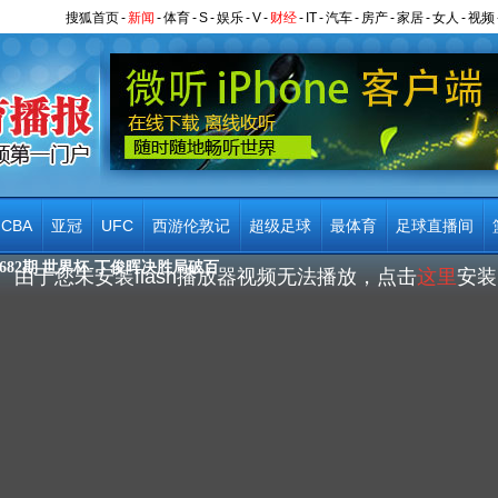
搜狐首页
-
新闻
-
体育
-
S
-
娱乐
-
V
-
财经
-
IT
-
汽车
-
房产
-
家居
-
女人
-
视频
CBA
亚冠
UFC
西游伦敦记
超级足球
最体育
足球直播间
682期 世界杯-丁俊晖决胜局破百
由于您未安装flash播放器视频无法播放，点击
这里
安装