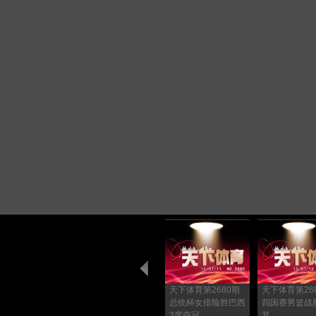
体育第2678期
天下体育第2679期
天下体育第2680期
天下体育第26
育访谈网坛一姐李
李玮锋红牌险引大冲
总统杯女排险胜巴西
四国赛男篮战
突
3度夺冠
其