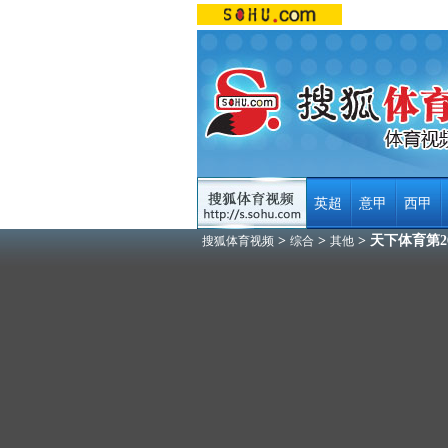
英超
意甲
西甲
>
>
> 天下体育第2
搜狐体育视频
综合
其他