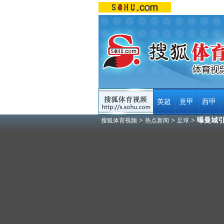
英超
意甲
西甲
>
>
> 曝曼城
搜狐体育视频
热点新闻
足球