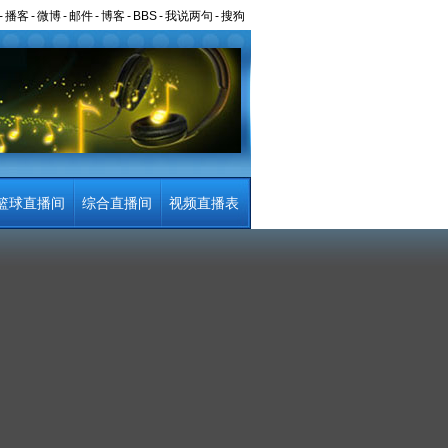
-
播客
-
微博
-
邮件
-
博客
-
BBS
-
我说两句
-
搜狗
篮球直播间
综合直播间
视频直播表