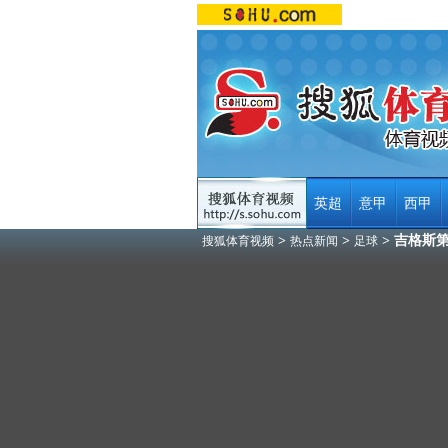
英超
意甲
西甲
>
>
> 吉格斯
搜狐体育视频
热点新闻
足球