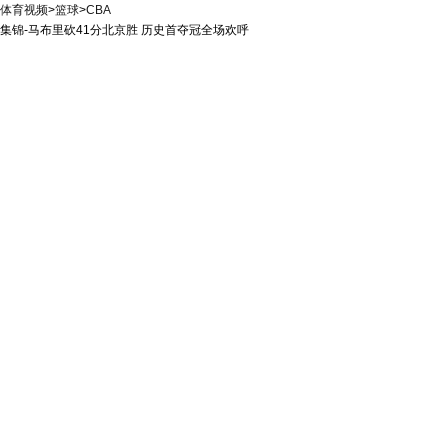
体育视频
>
篮球
>
CBA
集锦-马布里砍41分北京胜 历史首夺冠全场欢呼