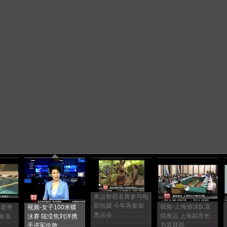
奥运射箭名将参与电
影拍摄 今年再参加
视频-上海游泳队直
奇老将
视频-女子100米蝶
奥运会
指奥运 上海副市长
标直
泳赛 陆滢焦刘洋携
为其鼓劲
手进军伦敦