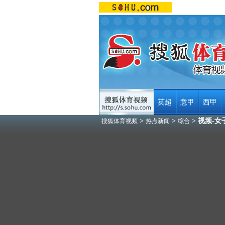
英超
意甲
西甲
>
>
> 视频-
搜狐体育视频
热点新闻
综合