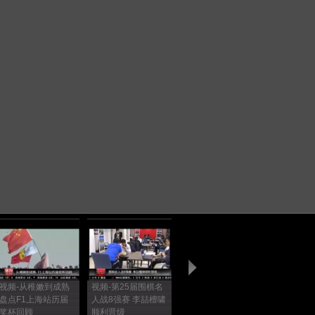
视频-从稚嫩到成熟
视频-第25届围棋名
视频-奥运会上本土
舒马赫大
盘点F1上海站历届
人战8强赛 李喆檀啸
作战 穆雷期待伦敦
技师 车队
奖杯回顾
顺利晋级
奥运夺金
千欧元