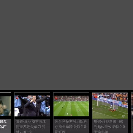
爆射魔
集锦-亚亚图雷两球
阿什利杨秀弯刀斯科
集锦-丹尼斯破门被
尔西
阿奎罗连失单刀 曼
尔斯走单骑 曼联2-0
判越位无效 狼队0-0
城2-0纽卡
斯旺西
平埃弗顿