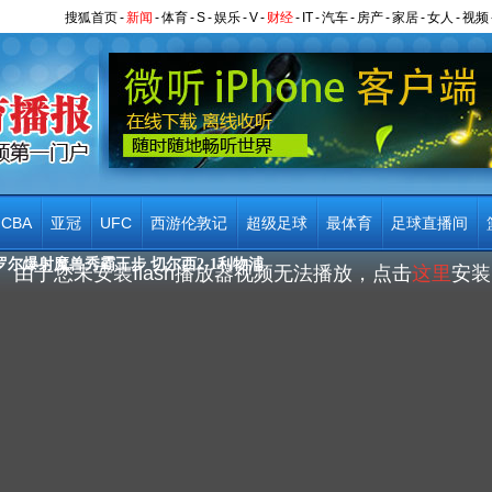
搜狐首页
-
新闻
-
体育
-
S
-
娱乐
-
V
-
财经
-
IT
-
汽车
-
房产
-
家居
-
女人
-
视频
CBA
亚冠
UFC
西游伦敦记
超级足球
最体育
足球直播间
卡罗尔爆射魔兽秀霸王步 切尔西2-1利物浦
由于您未安装flash播放器视频无法播放，点击
这里
安装