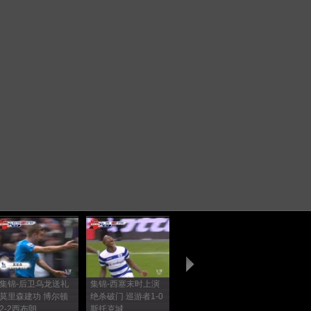
集锦-后卫乌龙送礼
集锦-西塞末时上演
集锦-邓普希任意球
集锦-登贝
莫里森建功 博尔顿
绝杀破门 巡游者1-0
秀爆射悍将演重炮
炮阿德巴约
2-2西布朗
斯托克城
富勒姆2-1
拉1-1热刺