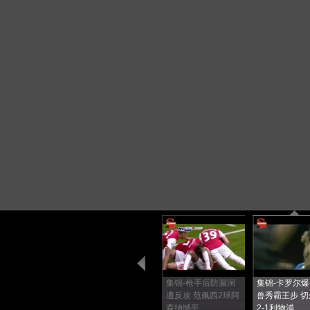
集锦-枪手后防漏洞
集锦-卡罗尔
遭反攻 范佩西2球阿
兽秀霸王步 切
森纳憾平
2-1利物浦