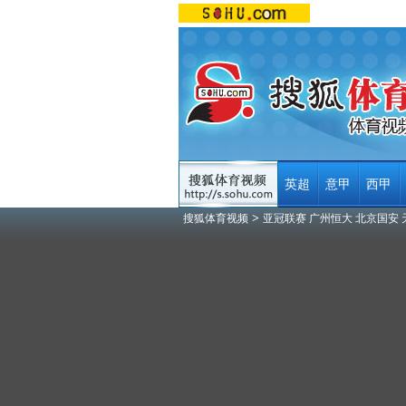
英超
意甲
西甲
>
搜狐体育视频
亚冠联赛 广州恒大 北京国安