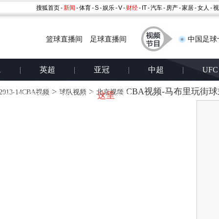
搜狐首页
-
新闻
-
体育
-
S
-
娱乐
-
V
-
财经
-
IT
-
汽车
-
房产
-
家居
-
女人
-
视
篮球直播间
足球直播间
中国足球
A
|
英超
|
亚冠
|
中超
|
UFC
>
>
CBA视频-马布里玩街
体育首页
2013-14CBA视频
球队视频
北京视频
h播放器视频无法播放，点击
这里
安装