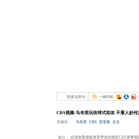
我来说两句
一键转帖
CBA视频-马布里玩街球式助攻 不看人妙传
关键词：
马布里
CBA
莫里斯
北京
欢迎收看搜狐体育带来的精彩CBA赛事视
简介：