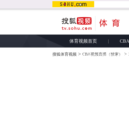
体育视频首页
|
CB
>
>
搜狐体育视频
CBA视频直播（独家）
由于您未安装flas