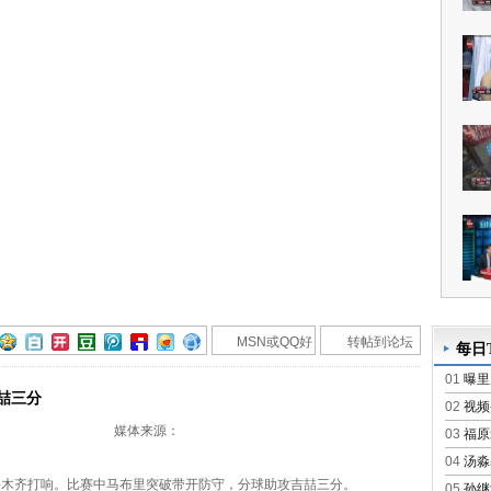
MSN或QQ好
转帖到论坛
每日T
友
01
曝里
喆三分
02
视频
媒体来源：
03
福原
04
汤淼
鲁木齐打响。比赛中马布里突破带开防守，分球助攻吉喆三分。
05
孙继