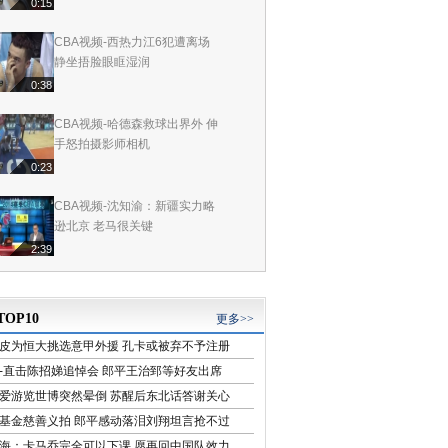
0:15
CBA视频-西热力江6犯遭离场
静坐捂脸眼眶湿润
0:38
CBA视频-哈德森救球出界外 伸
手怒拍摄影师相机
0:23
CBA视频-沈知渝：新疆实力略
逊北京 老马很关键
2:39
CBA视频-莫里斯抢断单手劈扣
辛格尔顿斗嘴大莫
OP10
更多>>
0:40
皮为恒大挑选意甲外援 孔卡或被弃不予注册
CBA视频-莫里斯挥肘击倒苏伟
-直击陈招娣追悼会 郎平王治郅等好友出席
裁判判罚双方犯规
爱游览世博突然晕倒 苏醒后东北话答谢关心
0:50
基金慈善义拍 郎平感动落泪刘翔坦言抢不过
海：卡马乔完全可以下课 愿再回中国队效力