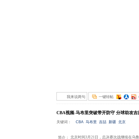
我来说两句
一键转帖
CBA视频-马布里突破带开防守 分球助攻吉
关键词：
CBA
马布里
吉喆
新疆
北京
北京时间3月21日，总决赛次战继续在乌
简介：