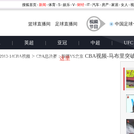
搜狐首页
-
新闻
-
体育
-
S
-
娱乐
-
V
-
财经
-
IT
-
汽车
-
房产
-
家居
-
女人
-
视
篮球直播间
足球直播间
中国足球
A
|
英超
|
亚冠
|
中超
|
UFC
>
CBA视频-马布里突
体育首页
2013-14CBA视频
CBA总决赛：新疆VS北京
h播放器视频无法播放，点击
这里
安装