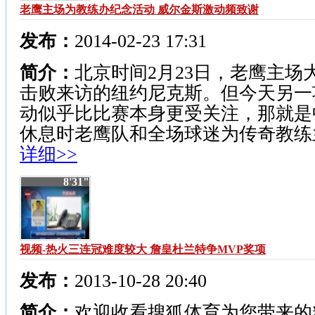
老鹰主场为教练办纪念活动 威尔金斯激动频致谢
发布：
2014-02-23 17:31
简介：
北京时间2月23日，老鹰主场
击败来访的纽约尼克斯。但今天另一
动似乎比比赛本身更受关注，那就是
休息时老鹰队和全场球迷为传奇教练兰尼
详细>>
8'31"
视频-热火三连冠难度较大 詹皇杜兰特争MVP奖项
发布：
2013-10-28 20:40
简介：
欢迎收看搜狐体育为您带来的