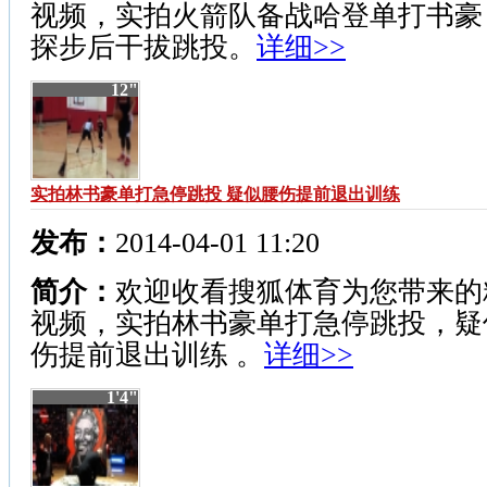
视频，实拍火箭队备战哈登单打书豪
探步后干拔跳投。
详细>>
12"
实拍林书豪单打急停跳投 疑似腰伤提前退出训练
发布：
2014-04-01 11:20
简介：
欢迎收看搜狐体育为您带来的
视频，实拍林书豪单打急停跳投，疑
伤提前退出训练 。
详细>>
1'4"