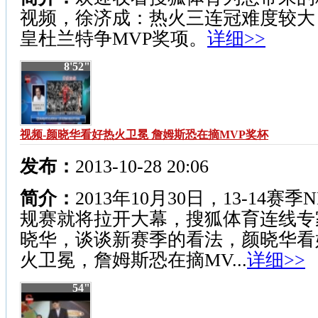
视频，徐济成：热火三连冠难度较大
皇杜兰特争MVP奖项。
详细>>
8'52"
视频-颜晓华看好热火卫冕 詹姆斯恐在摘MVP奖杯
发布：
2013-10-28 20:06
简介：
2013年10月30日，13-14赛季
规赛就将拉开大幕，搜狐体育连线专
晓华，谈谈新赛季的看法，颜晓华看
火卫冕，詹姆斯恐在摘MV...
详细>>
54"