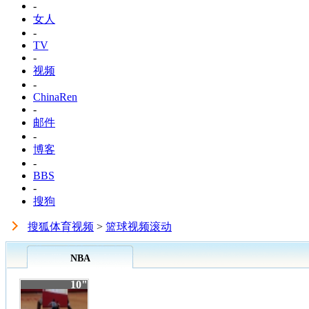
-
女人
-
TV
-
视频
-
ChinaRen
-
邮件
-
博客
-
BBS
-
搜狗
搜狐体育视频
>
篮球视频滚动
NBA
10"