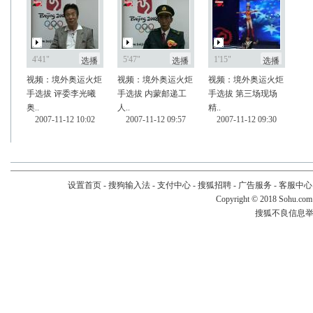
4'41"
5'47"
1'15"
选播
选播
选播
视频：境外奥运火炬
视频：境外奥运火炬
视频：境外奥运火炬
手选拔 评委李光曦
手选拔 内蒙邮递工
手选拔 第三场现场
奥..
人..
精..
2007-11-12 10:02
2007-11-12 09:57
2007-11-12 09:30
设置首页
-
搜狗输入法
-
支付中心
-
搜狐招聘
-
广告服务
-
客服中心
Copyright
©
2018 Sohu.com
搜狐不良信息