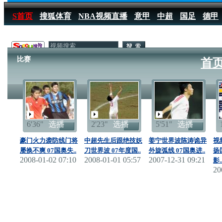
S首页
搜狐体育
NBA视频直播
意甲
中超
国足
德甲
搜狐体育播报
>
足球
>
中国足球
>
国奥
>
2007
>
比赛
比赛
首
6'36"
选播
2'23"
选播
5'51"
选播
豪门火力袭防线门将
中超先生后跟绝技妖
姜宁世界波陈涛诡异
视
屡换不爽 07国奥失..
刀世界波 07年度国..
外旋弧线 07国奥进..
扬
2008-01-02 07:10
2008-01-01 05:57
2007-12-31 09:21
影.
20