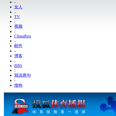
-
女人
-
TV
-
视频
-
ChinaRen
-
邮件
-
博客
-
BBS
-
我说两句
-
搜狗