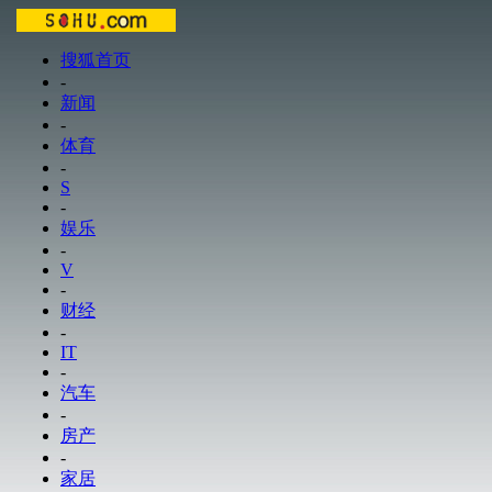
搜狐首页
-
新闻
-
体育
-
S
-
娱乐
-
V
-
财经
-
IT
-
汽车
-
房产
-
家居