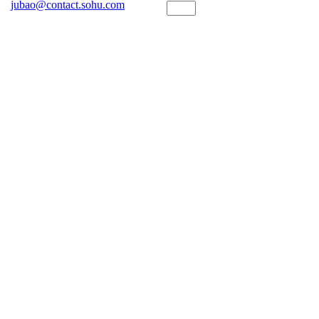
jubao@contact.sohu.com
首页
上一页
下一页
末页
转到
页
Go