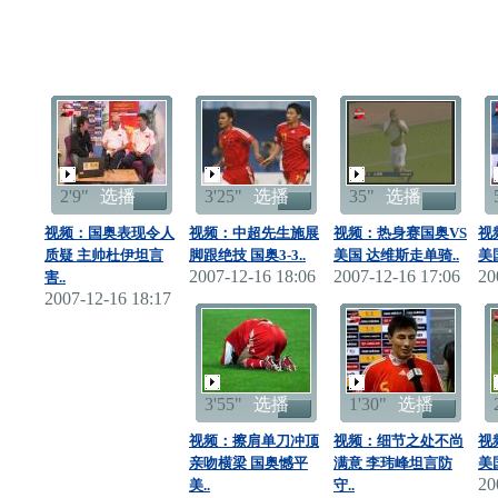
2'9"
选播
3'25"
选播
35"
选播
视频：国奥表现令人
视频：中超先生施展
视频：热身赛国奥VS
视
质疑 主帅杜伊坦言
脚跟绝技 国奥3-3..
美国 达维斯走单骑..
美
2007-12-16 18:06
2007-12-16 17:06
20
害..
2007-12-16 18:17
3'55"
选播
1'30"
选播
视频：擦肩单刀冲顶
视频：细节之处不尚
视
亲吻横梁 国奥憾平
满意 李玮峰坦言防
美
20
美..
守..