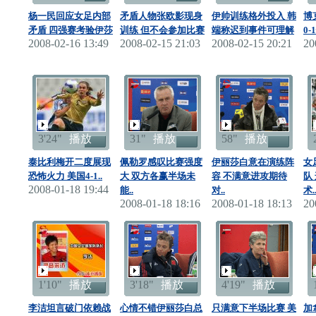
杨一民回应女足内部
矛盾人物张欧影现身
伊帅训练格外投入 韩
博
矛盾 四强赛考验伊莎
训练 但不会参加比赛
端称迟到事件可理解
0
2008-02-16 13:49
2008-02-15 21:03
2008-02-15 20:21
20
3'24"
播放
31"
播放
58"
播放
泰比利梅开二度展现
佩勒罗感叹比赛强度
伊丽莎白意在演练阵
女
恐怖火力 美国4-1..
大 双方各赢半场未
容 不满意进攻期待
队
2008-01-18 19:44
能..
对..
术.
2008-01-18 18:16
2008-01-18 18:13
20
1'10"
播放
3'18"
播放
4'19"
播放
李洁坦言破门依赖战
心情不错伊丽莎白总
只满意下半场比赛 美
加