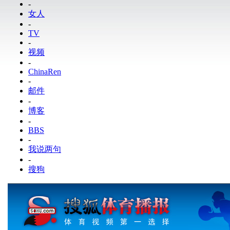
-
女人
-
TV
-
视频
-
ChinaRen
-
邮件
-
博客
-
BBS
-
我说两句
-
搜狗