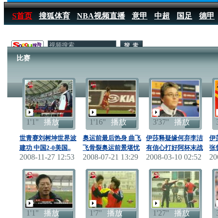
S首页
搜狐体育
NBA视频直播
意甲
中超
国足
德甲
搜狐体育播报
>
足球
>
中国足球
>
女足
>
2008
>
比赛
比赛
1'1"
播放
1'16"
播放
3'37"
播放
世青赛刘树坤世界波
奥运前最后热身 曲飞
伊莎释疑缘何弃李洁
伊
建功 中国2-0美国..
飞骨裂奥运前景堪忧
有信心打好阿杯末战
张
2008-11-27 12:53
2008-07-21 13:29
2008-03-10 02:52
20
1'1"
播放
1'7"
播放
1'27"
播放