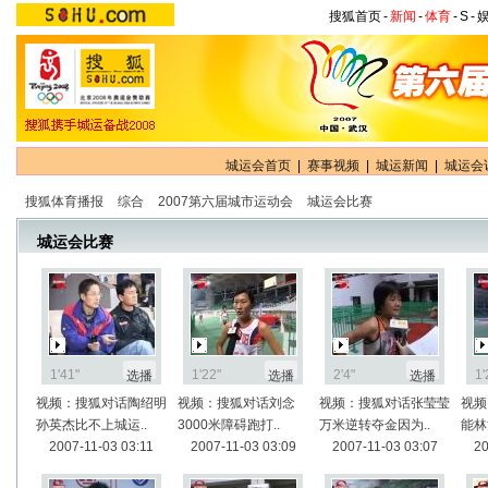
搜狐首页
-
新闻
-
体育
-
S
-
城运会首页
|
赛事视频
|
城运新闻
|
城运会
搜狐体育播报
>
综合
>
2007第六届城市运动会
>
城运会比赛
城运会比赛
1'41"
1'22"
2'4"
1'
选播
选播
选播
视频：搜狐对话陶绍明
视频：搜狐对话刘念
视频：搜狐对话张莹莹
视频
孙英杰比不上城运..
3000米障碍跑打..
万米逆转夺金因为..
能林
2007-11-03 03:11
2007-11-03 03:09
2007-11-03 03:07
20