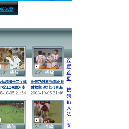
狐体育
设
置
'58"
播放
2'5"
播放
首
页
托头球梅开二度建
高健功过相抵邹正抽
-
 浙江2-0胜河南
射救主 深圳1-1青岛
搜
8-10-05 21:54
2008-10-05 21:46
狗
输
入
法
-
支
5"
播放
51"
播放