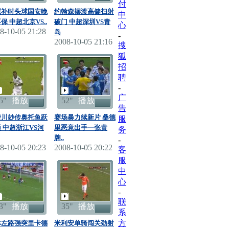
付
尼补时头球国安晚
约翰森摆渡高健扫射
中
保 中超北京VS..
破门 中超深圳VS青
心
8-10-05 21:28
岛
-
2008-10-05 21:16
搜
狐
招
聘
-
广
5"
播放
52"
播放
告
楚川妙传奥托鱼跃
赛场暴力续新片 桑德
服
 中超浙江VS河
里恶意出手一张黄
务
牌..
-
8-10-05 20:23
2008-10-05 20:22
客
服
中
心
-
联
3"
播放
35"
播放
系
方
林左路强突里卡德
米利安单骑闯关劲射