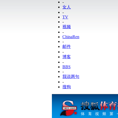
-
女人
-
TV
-
视频
-
ChinaRen
-
邮件
-
博客
-
BBS
-
我说两句
-
搜狗