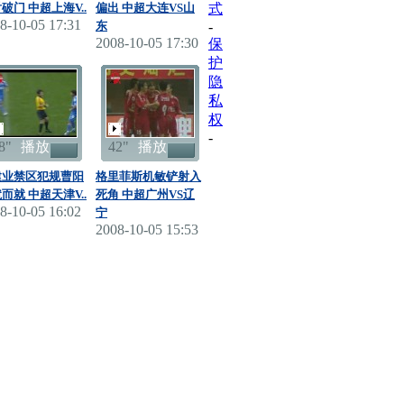
破门 中超上海V..
偏出 中超大连VS山
式
8-10-05 17:31
东
-
2008-10-05 17:30
保
护
隐
私
权
-
8"
播放
42"
播放
建业禁区犯规曹阳
格里菲斯机敏铲射入
而就 中超天津V..
死角 中超广州VS辽
8-10-05 16:02
宁
2008-10-05 15:53