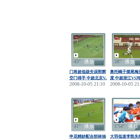
45"
播放
28"
播放
门将超低级失误郭辉
奥托蝎子摆尾梅
空门得手 中超北京V..
度 中超浙江VS
2008-10-05 21:10
2008-10-05 21
41"
播放
1'54"
播放
申花精妙配合郜林抽
大羽低迷李凯失