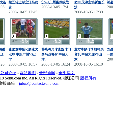
大连
续五轮进球立汗马功
宁2-1广州赢保级战
命中 天津主场斩落长
补射
:05
2008-10-05 17:41
200
劳
沙
2008-10-05 17:45
2008-10-05 17:39
42"
播放
42"
播放
36"
播放
4
挑射
张鹭发神威化解迭戈
韩燕鸣角球直旋球门
董方卓妙传李凯错失
刘
S辽
点球 中超广州VS辽
多乌达补射 中超天
良机 中超大连VS山
一蹴
200
宁
津..
东
:20
2008-10-05 16:57
2008-10-05 16:24
2008-10-05 16:10
-
公司介绍
-
网站地图
-
全部新闻
-
全部博文
18 Sohu.com Inc. All Rights Reserved. 搜狐公司
版权所有
举报邮箱：
jubao@contact.sohu.com