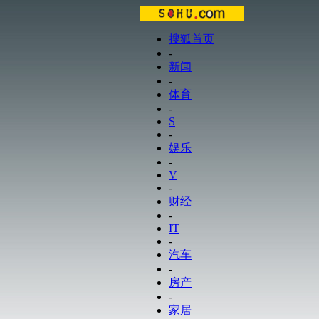
搜狐首页
-
新闻
-
体育
-
S
-
娱乐
-
V
-
财经
-
IT
-
汽车
-
房产
-
家居