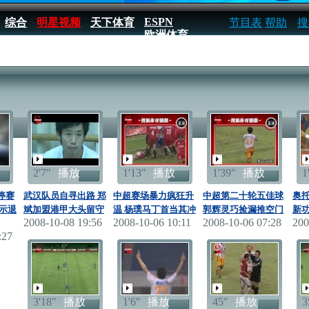
ESPN
综合
明星视频
天下体育
节目表
帮助
搜
欧洲体育
2'7"
播放
1'13"
播放
1'39"
播放
1
停赛
武汉队员自寻出路 郑
中超赛场暴力疯狂升
中超第二十轮五佳球
奥
示退
斌加盟港甲大头留守
温 杨璞马丁首当其冲
郭辉灵巧捡漏推空门
新功
2008-10-08 19:56
2008-10-06 10:11
2008-10-06 07:28
200
:27
3'18"
播放
1'6"
播放
45"
播放
3