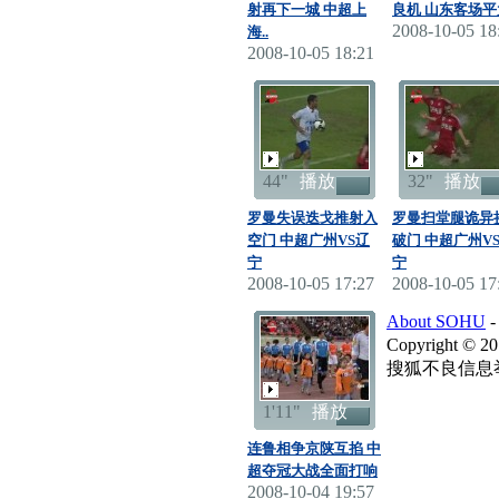
射再下一城 中超上
良机 山东客场平
2008-10-05 18
海..
2008-10-05 18:21
44"
播放
32"
播放
罗曼失误迭戈推射入
罗曼扫堂腿诡异
空门 中超广州VS辽
破门 中超广州V
宁
宁
2008-10-05 17:27
2008-10-05 17
About SOHU
Copyright
©
20
搜狐不良信息
1'11"
播放
连鲁相争京陕互掐 中
超夺冠大战全面打响
2008-10-04 19:57