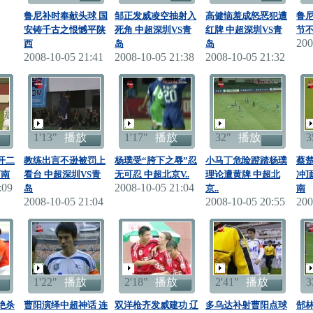
鲁尼补时奉献头球 国
邹正发威凌空抽射入
高健恼羞成怒恶犯遭
鲁
安铸千古之恨憾平陕
死角 中超深圳VS青
红牌 中超深圳VS青
节不
200
西
岛
岛
2008-10-05 21:41
2008-10-05 21:38
2008-10-05 21:32
1'13"
播放
1'17"
播放
32"
播放
3
开二
教练出言不逊被罚上
杨璞受“胯下之辱”忍
小马丁危险蹬踏杨璞
蔡
河南
看台 中超深圳VS青
无可忍 中超北京V..
理论遭黄牌 中超北
冲顶
:09
2008-10-05 21:04
岛
京..
南
2008-10-05 21:04
2008-10-05 20:55
200
1'22"
播放
2'18"
播放
2'41"
播放
3
绝杀
曹阳演绎中超神话 连
双洋枪齐发威建功 辽
多乌达补射曹阳点球
郜