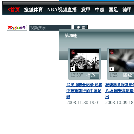
S首页
搜狐体育
NBA视频直播
意甲
中超
国足
德甲
搜狐体育播报
>
足球
>
中国足球
>
中超
>
2008赛季
>
第20轮
第20轮
13'50"
播放
1'25"
播放
武汉退赛全记录 迷雾
杨璞恶意报复恐
中艰难前行的中国足
八场 国安高层暗
球
出
2008-11-30 19:01
2008-10-09 18