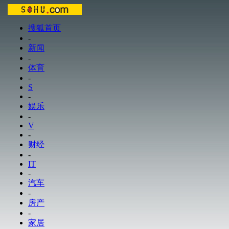
搜狐首页
-
新闻
-
体育
-
S
-
娱乐
-
V
-
财经
-
IT
-
汽车
-
房产
-
家居