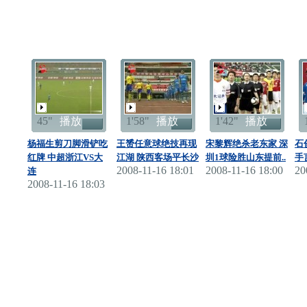
45"
播放
1'58"
播放
1'42"
播放
杨福生剪刀脚滑铲吃
王赟任意球绝技再现
宋黎辉绝杀老东家 深
石
红牌 中超浙江VS大
江湖 陕西客场平长沙
圳1球险胜山东提前..
手
2008-11-16 18:01
2008-11-16 18:00
20
连
2008-11-16 18:03