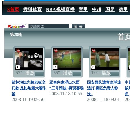
S首页
搜狐体育
NBA视频直播
意甲
中超
国足
德甲
搜狐体育播报
>
足球
>
中国足球
>
中超
>
中超2008赛季
>
第
第28轮
首
57"
播放
55"
播放
1'0"
播放
郜林泡妞先替老板交
亚泰内鬼浮出水面
国安领队遭青岛球迷
中
罚款 足协炮轰大嘴朱
“三号隋波”再现赛场
追打 赛区负责人称
拔
2008-11-18 10:55
骏
没..
负
2008-11-19 09:56
2008-11-18 09:01
20