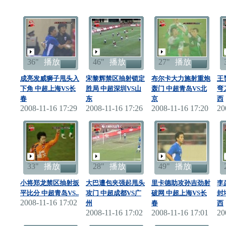
36"
播放
46"
播放
27"
播放
成亮发威狮子甩头入
宋黎辉禁区抽射锁定
布尔卡大力施射重炮
王
下角 中超上海VS长
胜局 中超深圳VS山
轰门 中超青岛VS北
弯
春
东
京
西
2008-11-16 17:29
2008-11-16 17:26
2008-11-16 17:20
20
33"
播放
28"
播放
49"
播放
小将郑龙禁区抽射扳
大巴遭包夹强起甩头
里卡德助攻孙吉劲射
李
平比分 中超青岛VS..
攻门 中超成都VS广
破网 中超上海VS长
封
2008-11-16 17:02
州
春
西
2008-11-16 17:02
2008-11-16 17:01
20