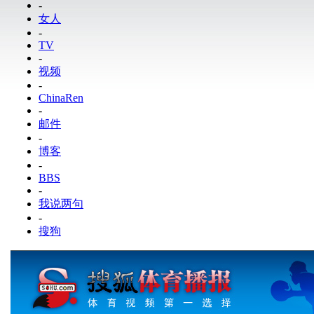
-
女人
-
TV
-
视频
-
ChinaRen
-
邮件
-
博客
-
BBS
-
我说两句
-
搜狗