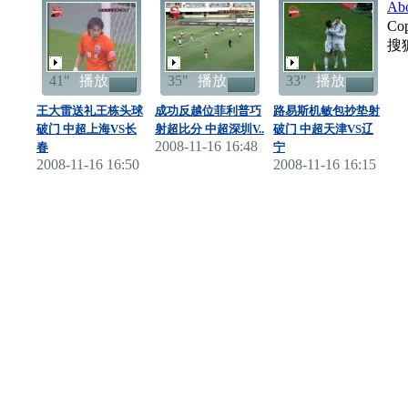
Ab
首
Cop
搜
41"
播放
35"
播放
33"
播放
王大雷送礼王栋头球
成功反越位菲利普巧
路易斯机敏包抄垫射
破门 中超上海VS长
射超比分 中超深圳V..
破门 中超天津VS辽
2008-11-16 16:48
春
宁
2008-11-16 16:50
2008-11-16 16:15