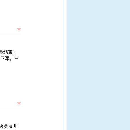
★
赛结束，
得亚军。三
★
决赛展开