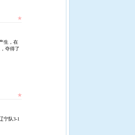
★
产生，在
队，夺得了
★
宁队3-1