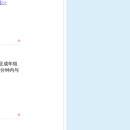
>>
★
女足成年组
0分钟内与
★