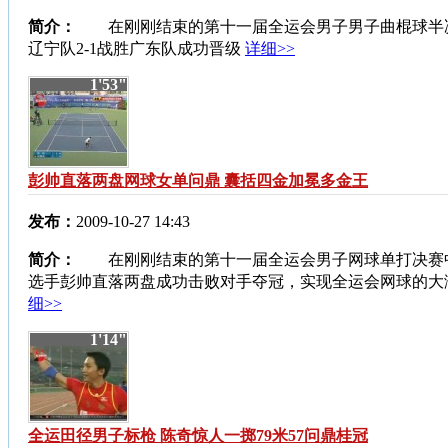
简介：
在刚刚结束的第十一届全运会男子男子曲棍球半
辽宁队2-1战胜广东队成功晋级
详细>>
1'53"
彭帅直落两盘网球女单问鼎 囊括四金加冕多金王
发布：
2009-10-27 14:43
简介：
在刚刚结束的第十一届全运会男子网球单打决赛
选手彭帅直落两盘成功击败对手夺冠，实现全运会网球的大
细>>
1'14"
全运田径男子标枪 陈奇惊人一掷79米57问鼎桂冠