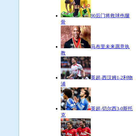
90后门将救球伤腿
骨
马布里未来愿意执
教
英超-西汉姆1-2利物
浦
英超-切尔西3-0斯托
克