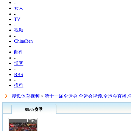
-
女人
-
TV
-
视频
-
ChinaRen
-
邮件
-
博客
-
BBS
-
搜狗
搜狐体育视频
>
第十一届全运会,全运会视频,全运会直播,
08/09赛季
1'16"