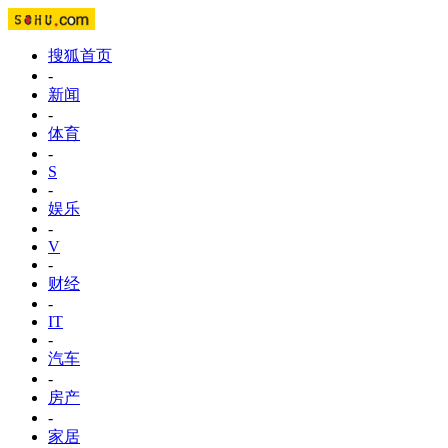
搜狐首页
-
新闻
-
体育
-
S
-
娱乐
-
V
-
财经
-
IT
-
汽车
-
房产
-
家居