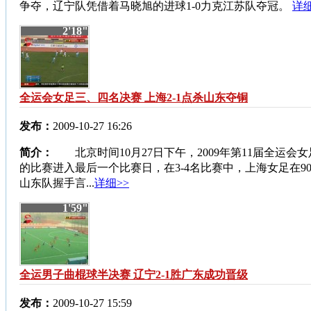
争夺，辽宁队凭借着马晓旭的进球1-0力克江苏队夺冠。
详细
2'18"
全运会女足三、四名决赛 上海2-1点杀山东夺铜
发布：
2009-10-27 16:26
简介：
北京时间10月27日下午，2009年第11届全运会
的比赛进入最后一个比赛日，在3-4名比赛中，上海女足在9
山东队握手言...
详细>>
1'59"
全运男子曲棍球半决赛 辽宁2-1胜广东成功晋级
发布：
2009-10-27 15:59