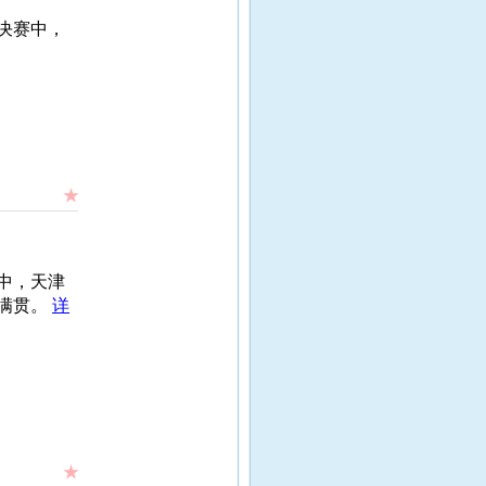
决赛中，
★
中，天津
满贯。
详
★