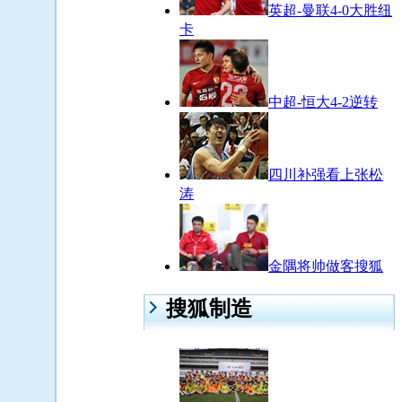
英超-曼联4-0大胜纽
卡
中超-恒大4-2逆转
四川补强看上张松
涛
金隅将帅做客搜狐
搜狐制造