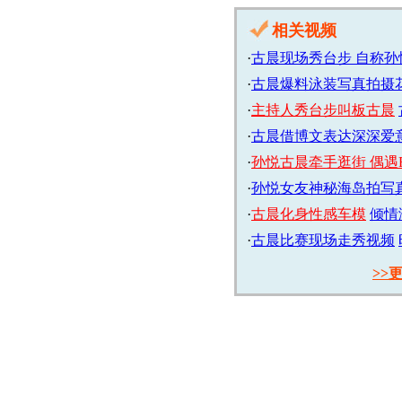
相关视频
·
古晨现场秀台步 自称孙
·
古晨爆料泳装写真拍摄
·
主持人秀台步叫板古晨
·
古晨借博文表达深深爱
·
孙悦古晨牵手逛街 偶遇
·
孙悦女友神秘海岛拍写
·
古晨化身性感车模
倾情
·
古晨比赛现场走秀视频
>>