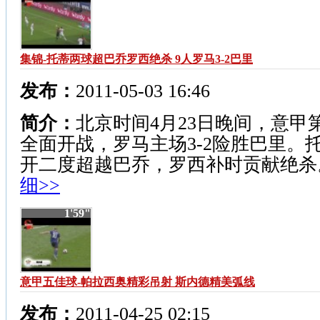
集锦-托蒂两球超巴乔罗西绝杀 9人罗马3-2巴里
发布：
2011-05-03 16:46
简介：
北京时间4月23日晚间，意甲第
全面开战，罗马主场3-2险胜巴里。
开二度超越巴乔，罗西补时贡献绝
细>>
1'59"
意甲五佳球-帕拉西奥精彩吊射 斯内德精美弧线
发布：
2011-04-25 02:15