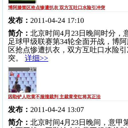
博阿滕禁区抢点惨遭扒衣 双方互吐口水险引冲突
发布：
2011-04-24 17:10
简介：
北京时间4月23日晚间时分，
足球甲级联赛第34轮全面开战，博阿
区抢点惨遭扒衣，双方互吐口水险引
突。
详细>>
23"
因勒铲人吃黄不服撞裁判 主裁黄变红将其正法
发布：
2011-04-24 13:07
简介：
北京时间4月23日晚间，意甲第