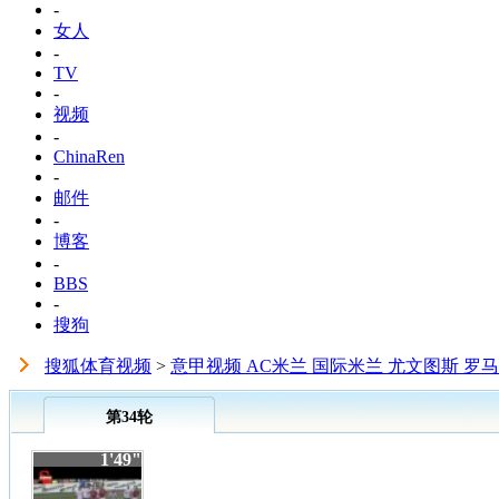
-
女人
-
TV
-
视频
-
ChinaRen
-
邮件
-
博客
-
BBS
-
搜狗
搜狐体育视频
>
意甲视频 AC米兰 国际米兰 尤文图斯 罗马
第34轮
1'49"