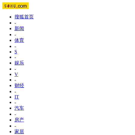
搜狐首页
-
新闻
-
体育
-
S
-
娱乐
-
V
-
财经
-
IT
-
汽车
-
房产
-
家居