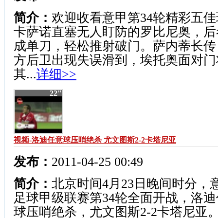
简介：
欢迎收看意甲第34轮精彩五佳
卡萨诺直塞无人盯防的罗比尼奥，后
成单刀，轻松推射破门。萨内蒂长传
方后卫出现失误滑到，埃托奥面对门
其...
详细>>
22"
视频-洛迪任意球压哨绝杀 尤文图斯2-2卡塔尼亚
发布：
2011-04-25 00:49
简介：
北京时间4月23日晚间时分，
足球甲级联赛第34轮全面开战，洛迪
球压哨绝杀，尤文图斯2-2卡塔尼亚