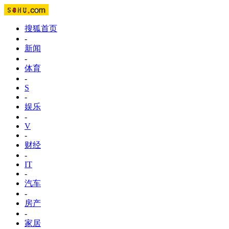
搜狐首页
-
新闻
-
体育
-
S
-
娱乐
-
V
-
财经
-
IT
-
汽车
-
房产
-
家居