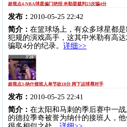
超视点4-NBA球星偏门绝招 米勒耍裁判23次骗4分
发布：
2010-05-25 22:42
简介：
在篮球场上，有众多球星都是
犯规的演戏高手，这其中米勒有高达2
骗取4分的纪录。
详细>>
3'28"
超视点3-纳什接班人单节砍18分 胯下运球辱对手
发布：
2010-05-25 22:41
简介：
在太阳和马刺的季后赛中一战
的德拉季奇被誉为纳什的接班人，他
很多相似之处。
详细>>