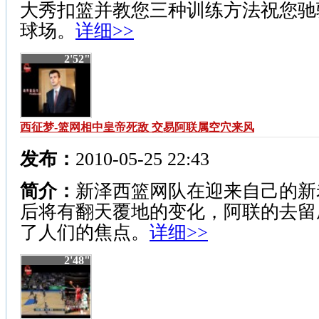
大秀扣篮并教您三种训练方法祝您驰
球场。
详细>>
2'52"
西征梦-篮网相中皇帝死敌 交易阿联属空穴来风
发布：
2010-05-25 22:43
简介：
新泽西篮网队在迎来自己的新
后将有翻天覆地的变化，阿联的去留
了人们的焦点。
详细>>
2'48"