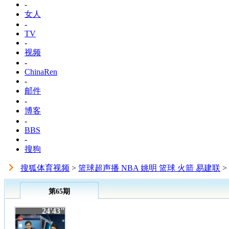
-
女人
-
TV
-
视频
-
ChinaRen
-
邮件
-
博客
-
BBS
-
搜狗
搜狐体育视频
>
篮球超声播 NBA 姚明 篮球 火箭 易建联
>
第65期
24'43"