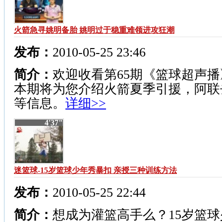
火箭急寻姚明备胎 姚明过于稳重难领进攻狂潮
发布：
2010-05-25 23:46
简介：
欢迎收看第65期《篮球超声播
本期将为您介绍火箭夏季引援，阿联
等信息。
详细>>
4'37"
迷篮球-15岁篮球少年秀暴扣 亲授三种训练方法
发布：
2010-05-25 22:44
简介：
想成为灌篮高手么？15岁篮球