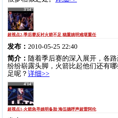
3'14"
超视点2-季后赛反衬火箭不足 稳重姚明难堪重任
发布：
2010-05-25 22:40
简介：
随着季后赛的深入展开，各路
纷纷崭露头脚，火箭比起他们还有哪
足呢？
详细>>
4'14"
超视点1-火箭急寻姚明备胎 海伍德呼声超雷阿伦