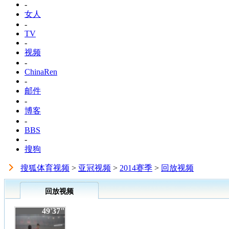
-
女人
-
TV
-
视频
-
ChinaRen
-
邮件
-
博客
-
BBS
-
搜狗
搜狐体育视频
>
亚冠视频
>
2014赛季
>
回放视频
回放视频
49'37"