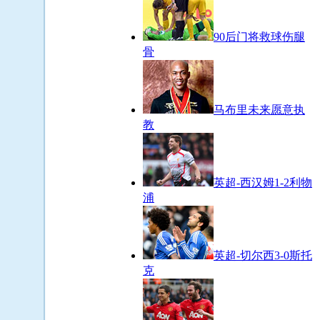
90后门将救球伤腿
骨
马布里未来愿意执
教
英超-西汉姆1-2利物
浦
英超-切尔西3-0斯托
克