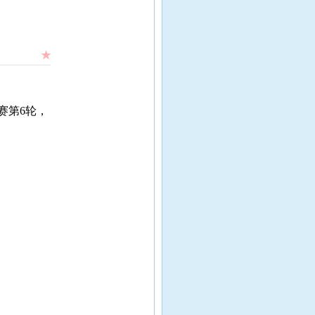
★
赛第6轮，