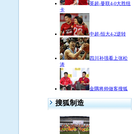
英超-曼联4-0大胜纽
卡
中超-恒大4-2逆转
四川补强看上张松
涛
金隅将帅做客搜狐
搜狐制造