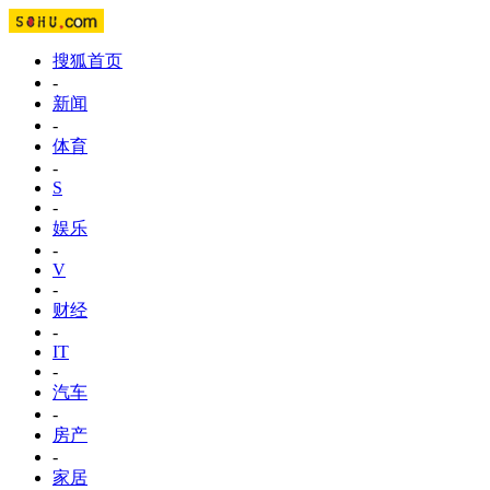
搜狐首页
-
新闻
-
体育
-
S
-
娱乐
-
V
-
财经
-
IT
-
汽车
-
房产
-
家居