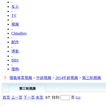
-
女人
-
TV
-
视频
-
ChinaRen
-
邮件
-
博客
-
BBS
-
搜狗
搜狐体育视频
>
中超视频
>
2014中超视频
>
第三轮视频
第三轮视频
首页
上一页
下一页
末页
1/7
转到
页
Go