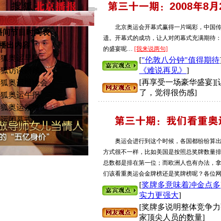
北京奥运会开幕式赢得一片喝彩，中国传
播间节目时间表
遗。开幕式的成功，让人对闭幕式充满期待：
出内容
的盛宴呢…
[我来说两句]
狐奥运早报
[
"伦敦八分钟"值得期待
《难说再见》
]
狐访谈回顾
[再享受一场豪华盛宴]
狐奥运辩论会
了，觉得很伤感]
狐奥运午报
狐奥运紫微星
运闭幕式
奥运会进行到这个时候，各国都纷纷算出了
方式很不一样，比如美国是按照总奖牌数量
有故事
总数都是排在第一位；而欧洲人也有办法，
们该看重奥运会金牌榜还是奖牌榜呢？各位
[
奖牌多意味着冲金点多
实力更强大
]
[奖牌多说明整体竞争力
家顶尖人员的数量]