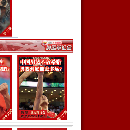
又如何？
否完美？
可怵的？
刻？
棒的！
谁？
？
？