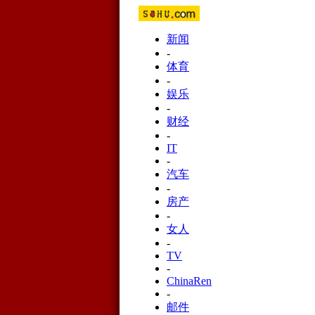
新闻
-
体育
-
娱乐
-
财经
-
IT
-
汽车
-
房产
-
女人
-
TV
-
ChinaRen
-
邮件