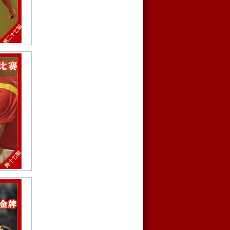
还有多远？
变得更个性更大胆
才能被战胜？
走多远？
站到起跑线
银写传奇
顶梁柱？
！”