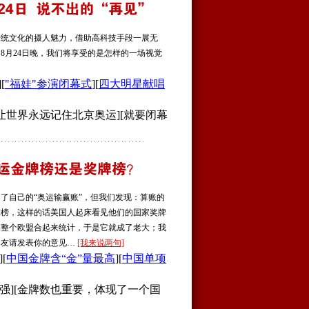
统文化的摄人魅力，借助高科技手段一展无
8月24日晚，我们将享受的是怎样的一场视觉
][
"福娃"参演闭幕式
][
四大明星献唱
[让世界永远记住北京奥运][就要闭幕
自己的“奥运输赢账”，但我们发现：算账的
排榜，这样的话美国人起床看见他们的国家奖牌
拿整个欧盟合起来统计，于是它就成了老大；我
网友请发表你的意见…
[我来说两句]
][
中国金牌含“金”量最高
][
中国单项
强][金牌数也重要，体现了一个国