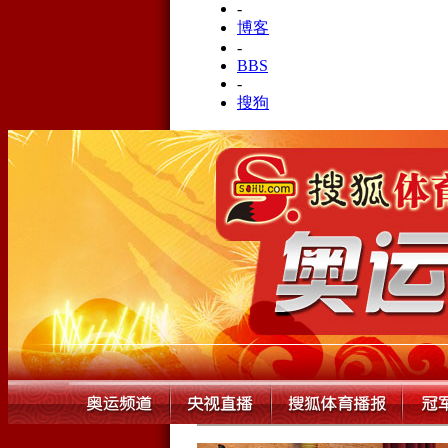
-
博客
-
BBS
-
搜狗