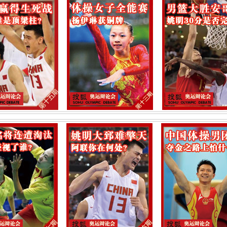
第四期：杜丽朱启南失金，我们开始为刘
第三期：梦幻水立方，需要一块激动人心
第二期：男篮输的无憾，梦八是否留情？
第一期：“晶霞”组合水立方轻松夺冠