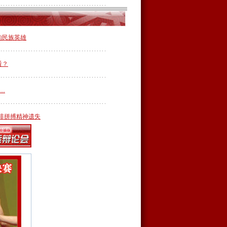
的民族英雄
看？
…
女排拼搏精神遗失
情英雄”
阴盛阳衰
败也荣光
员