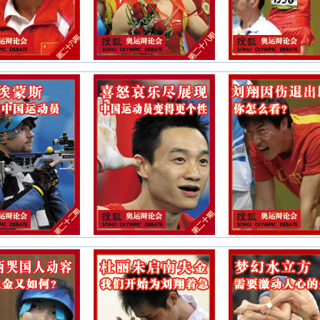
第二十一期：中国女排完胜俄罗斯 离冠军
第二十期：喜怒哀乐尽情展现 中国运动员
第十九期：乒乓男团又夺金牌 梦之队何时
第十八期：中国男篮不敌希腊 男篮到底能
第十七期：刘翔因伤退赛 相信你！会重新
第十六期：今日中国夺金8块 郭晶晶4金2
第十五期：中德男篮上演生死战 今夜谁是
第十四期：从“汉奸何智利”到“郎导，我爱你