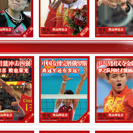
第十三期：体操女子全能赛 杨伊琳获铜牌
第十二期：杜丽两哭国人动容，不得此金
第十一期：男篮大胜安哥拉，姚明30分是
第十期：冲击个人全能金牌，杨威有什么
第九期：男篮输球能原谅，为何对男足苛
第八期：体操女团夺金创历史，你们是最
第七期：羽球名将连遭淘汰，究竟轻视了
第六期：姚明大郅难擎天，阿联你在何处
第五期：中国体操男团，夺金之路怕什么