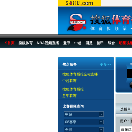
S首页
搜狐体育
NBA视频直播
意甲
中超
国足
德甲
综合
明星视
搜狐体育播报
>
足球
>
国际足球
>
西甲
>
06/07赛季
>
比赛
焦点预告
更多>>
搜狐体育播报全程直播
中超联赛
搜狐体育播报
意甲联赛
比赛视频查询
选播单
用户：