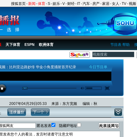
搜狐首页
-
新闻
-
体育
-
S
-
娱乐
-
V
-
财经
-
IT
-
汽车
-
房产
-
家居
-
女人
-
TV
-
视频
频
天下体育
ESPN
欧洲体育
节目表
帮助
视频：比利亚边路妙传 华金小角度捅射首开纪录
今日节目单
2007年04月29日05:33 来源：东方宽频 编辑：秋
：
匿名发表
隐藏IP地址