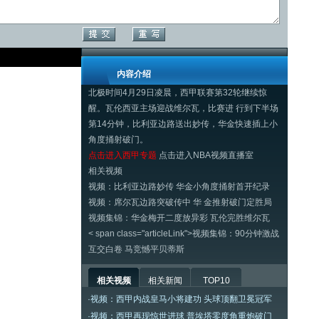
内容介绍
北极时间4月29日凌晨，西甲联赛第32轮继续惊
醒。瓦伦西亚主场迎战维尔瓦，比赛进 行到下半场
第14分钟，比利亚边路送出妙传，华金快速插上小
角度捅射破门。
点击进入西甲专题
点击进入NBA视频直播室
相关视频
视频：比利亚边路妙传 华金小角度捅射首开纪录
视频：席尔瓦边路突破传中 华 金推射破门定胜局
视频集锦：华金梅开二度放异彩 瓦伦完胜维尔瓦
< span class="articleLink">
视频集锦：90分钟激战
互交白卷 马竞憾平贝蒂斯
相关视频
相关新闻
TOP10
·
视频：西甲内战皇马小将建功 头球顶翻卫冕冠军
·
视频：西甲再现惊世进球 普埃塔零度角重炮破门