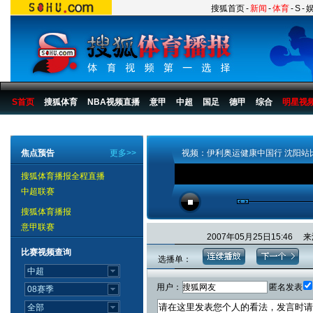
搜狐首页
-
新闻
-
体育
-
S
-
S首页
搜狐体育
NBA视频直播
意甲
中超
国足
德甲
综合
明星视
搜狐体育播报
>
综合
>
其他
焦点预告
更多>>
视频：伊利奥运健康中国行 沈阳站
搜狐体育播报全程直播
中超联赛
搜狐体育播报
意甲联赛
2007年05月25日15:4
比赛视频查询
选播单：
用户：
匿名发表