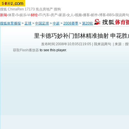
搜狐
ChinaRen
17173
焦点房地产
搜狗
新闻
-
体育
-
S
-
娱乐
-
V
-
财经
-
IT
-
汽车
-
房产
-
家居
-
女人
-
视频
-
播客
-
邮件
-
博客
-
BBS
-
我说两句
搜狐体育播报
>
足球
>
中国足球
>
中超
>
2008赛季
>
第20轮
里卡德巧妙补门郜林精准抽射 申花胜
发布时间:2008年10月05日19:05 |
我来说两句
| 来源：
获取Flash播放器
to see this player.