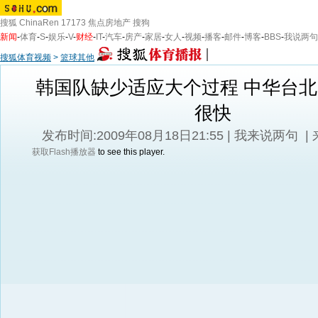
搜狐
ChinaRen
17173
焦点房地产
搜狗
新闻
-
体育
-
S
-
娱乐
-
V
-
财经
-
IT
-
汽车
-
房产
-
家居
-
女人
-
视频
-
播客
-
邮件
-
博客
-
BBS
-
我说两句
搜狐体育视频
>
篮球其他
韩国队缺少适应大个过程 中华台
很快
发布时间:2009年08月18日21:55 |
我来说两句
|
获取Flash播放器
to see this player.