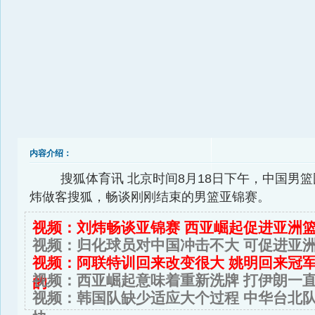
内容介绍：
搜狐体育讯 北京时间8月18日下午，中国男
炜做客搜狐，畅谈刚刚结束的男篮亚锦赛。
视频：刘炜畅谈亚锦赛 西亚崛起促进亚洲
视频：归化球员对中国冲击不大 可促进亚
视频：阿联特训回来改变很大 姚明回来冠
视频：西亚崛起意味着重新洗牌 打伊朗一
的
视频：韩国队缺少适应大个过程 中华台北