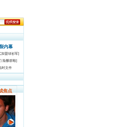
决裂内幕
式加盟绿衫军]
门 险酿群殴]
临时文件
成焦点