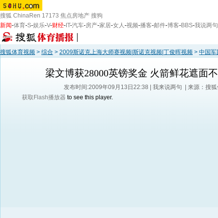
搜狐
ChinaRen
17173
焦点房地产
搜狗
新闻
-
体育
-
S
-
娱乐
-
V
-
财经
-
IT
-
汽车
-
房产
-
家居
-
女人
-
视频
-
播客
-
邮件
-
博客
-
BBS
-
我说两句
搜狐体育视频
>
综合
>
2009斯诺克上海大师赛视频|斯诺克视频|丁俊晖视频
>
中国军
梁文博获28000英镑奖金 火箭鲜花遮面
发布时间:2009年09月13日22:38 |
我来说两句
| 来源：搜
获取Flash播放器
to see this player.