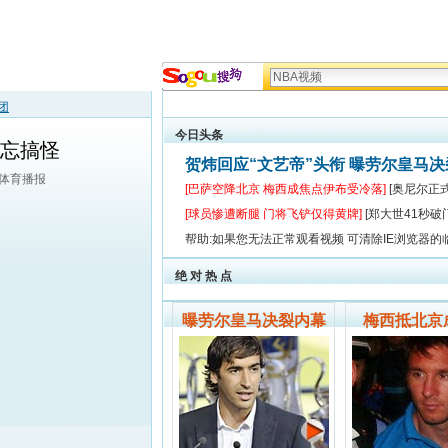
团
今日头条
不忘搞怪
贺炜回应“文艺帝”头衔 曝劳尔皇马
狐体育播报
[巴萨空降北京 梅西成焦点伊布受冷落]
[奥尼尔正
[球员惨遭断腿 门将飞铲仅得黄牌]
[郑大世41秒破
帮助:如果您无法正常观看视频 可清除IE浏览器的
绝 对 热 点
曝劳尔皇马决裂内幕
梅西抵北京