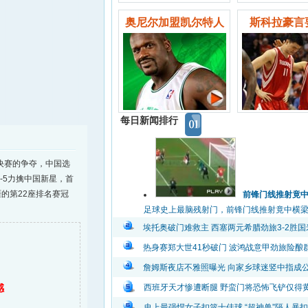
奥尼尔加盟凯尔特人
斯科拉豪言
每日新闻排行
决赛的争夺，中国选
-5力擒中国新星，首
的第22座排名赛冠
前锋门线推射竟
足球史上最脑残射门，前锋门线推射竟中横梁弹出
埃托奥破门难救主 西塞两元希腊劲旅3-2胜国
热身赛郑大世41秒破门 波鸿战意甲劲旅险酿
詹姆斯夜店不雅照曝光 向家乡球迷竖中指成
感
西班牙天才惨遭断腿 野蛮门将恐怖飞铲仅得
史上最强悍女子扣篮十佳球 “超神兽”隔人暴扣