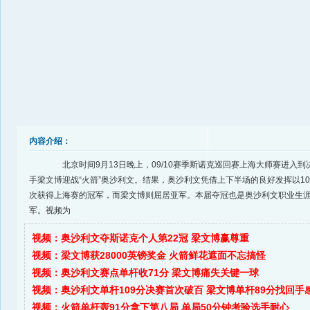
内容介绍：
北京时间9月13日晚上，09/10赛季斯诺克巡回赛上海大师赛进入到
手梁文博迎战“火箭”奥沙利文。结果，奥沙利文凭借上下半场的良好发挥以10
次获得上海赛的冠军，而梁文博则屈居亚军。本届夺冠也是奥沙利文职业生涯
军。视频为
视频：奥沙利文夺斯诺克个人第22冠 梁文博赢尊重
视频：梁文博获28000英镑奖金 火箭鲜花遮面不忘搞怪
视频：奥沙利文赛点单杆收71分
梁文博痛失关键一球
视频：奥沙利文单杆109分决赛首次破百
梁文博单杆89分找回手
视频：火箭单杆轰91分拿下第八局
单局50分钟考验选手耐心