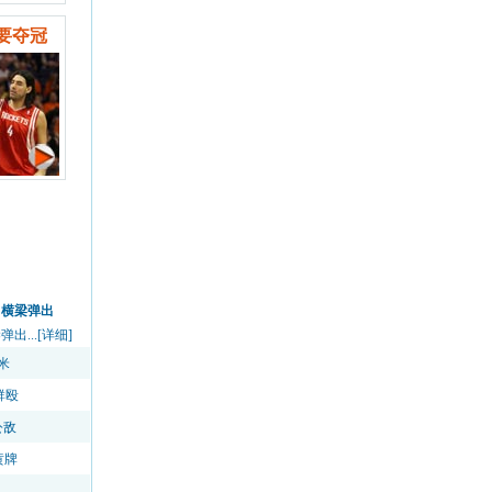
要夺冠
中横梁弹出
...[详细]
米
群殴
公敌
黄牌