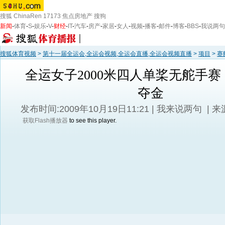
搜狐
ChinaRen
17173
焦点房地产
搜狗
新闻
-
体育
-
S
-
娱乐
-
V
-
财经
-
IT
-
汽车
-
房产
-
家居
-
女人
-
视频
-
播客
-
邮件
-
博客
-
BBS
-
我说两句
搜狐体育视频
>
第十一届全运会,全运会视频,全运会直播,全运会视频直播
>
项目
>
赛
全运女子2000米四人单桨无舵手赛
夺金
发布时间:2009年10月19日11:21 |
我来说两句
| 
获取Flash播放器
to see this player.