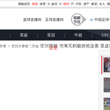
搜狐首页
-
新闻
-
体育
-
S
-
娱乐
-
V
-
财经
-
IT
-
汽车
-
房产
-
家居
-
女人
-
视
篮球直播间
足球直播间
中国足球
A
|
英超
|
亚冠
|
中超
|
UFC
>
亚冠视频-张琳芃积极拼抢染黄 里
体育首页
冠联赛
亚冠决赛第二回合
h播放器视频无法播放，点击
这里
安装