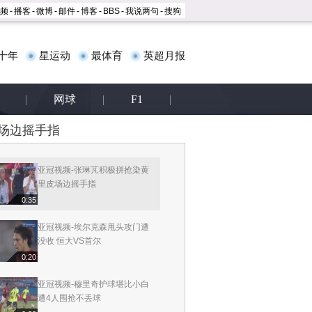
频
-
播客
-
微博
-
邮件
-
博客
-
BBS
-
我说两句
-
搜狗
日跟进抽射打飞
0:12
十年
星运动
最体育
英超月报
亚冠视频-埃神内切突施冷箭 角
度刁钻门将扑出
0:21
|
网球
|
F1
|
亚冠视频-埃尔克森侧身倒钩造
杀机 恒大VS首尔
皮场边摇手指
0:28
亚冠视频-张琳芃积极拼抢染黄
里皮场边摇手指
0:35
亚冠视频-埃尔克森甩头攻门遭
没收 恒大VS首尔
0:20
亚冠视频-穆里奇护球堪比小白
遭4人围抢不丢球