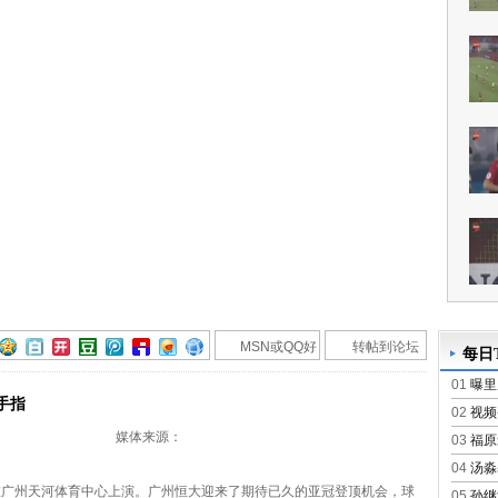
MSN或QQ好
转帖到论坛
每日T
友
01
曝里
手指
02
视频
媒体来源：
03
福原
04
汤淼
将在广州天河体育中心上演。广州恒大迎来了期待已久的亚冠登顶机会，球
05
孙继