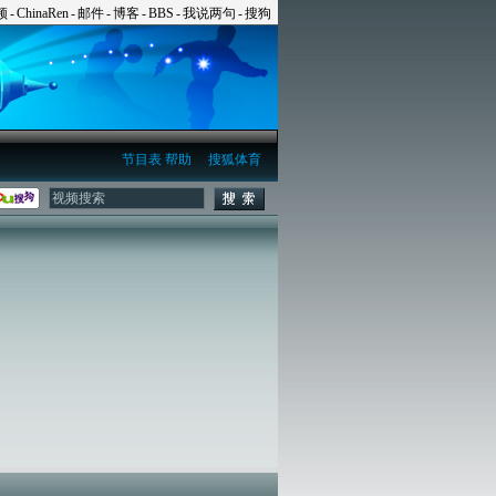
频
-
ChinaRen
-
邮件
-
博客
-
BBS
-
我说两句
-
搜狗
节目表
帮助
搜狐体育