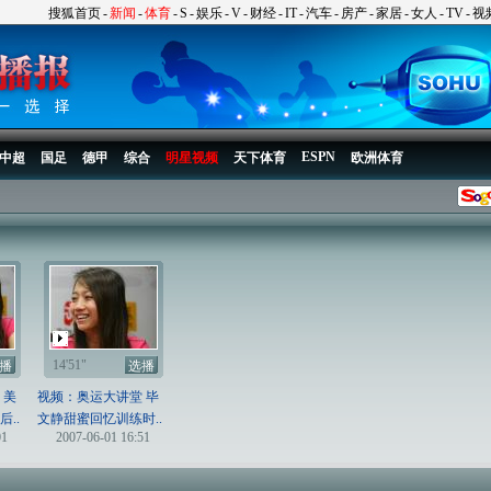
搜狐首页
-
新闻
-
体育
-
S
-
娱乐
-
V
-
财经
-
IT
-
汽车
-
房产
-
家居
-
女人
-
TV
-
视
ESPN
中超
国足
德甲
综合
明星视频
天下体育
欧洲体育
14'51"
播
选播
 美
视频：奥运大讲堂 毕
..
文静甜蜜回忆训练时..
01
2007-06-01 16:51