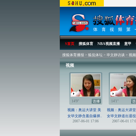
S首页
搜狐体育
NBA视频直播
意甲
搜狐体育播报
>
狐侃体坛
>
毕文静访谈
>
视频
视频
14'9"
14'1"
选播
选
视频：奥运大讲堂 美
视频：奥运大讲堂
女毕文静含羞自爆择..
女毕文静道出退役后
2007-06-01 17:06
2007-06-01 17: