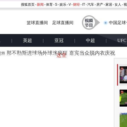
搜狐首页
-
新闻
-
体育
-
S
-
娱乐
-
V
-
财经
-
IT
-
汽车
-
房产
-
家居
-
女人
-
视
篮球直播间
足球直播间
中国足球
A
|
英超
|
亚冠
|
中超
|
UFC
那不勒斯进球场外球迷疯狂 嘉宾当众脱内衣庆祝
体育首页
视频
h播放器视频无法播放，点击
这里
安装