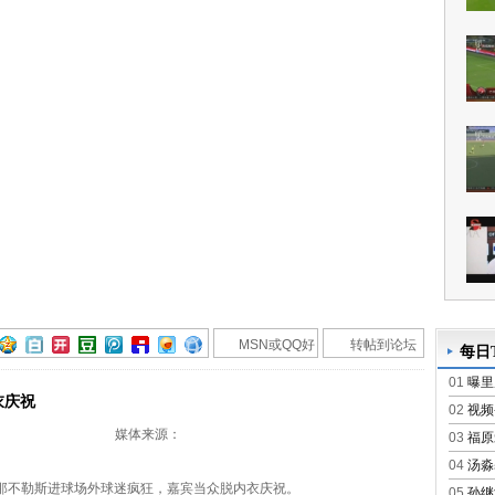
MSN或QQ好
转帖到论坛
每日T
友
01
曝里
衣庆祝
02
视频
媒体来源：
03
福原
04
汤淼
那不勒斯进球场外球迷疯狂，嘉宾当众脱内衣庆祝。
05
孙继