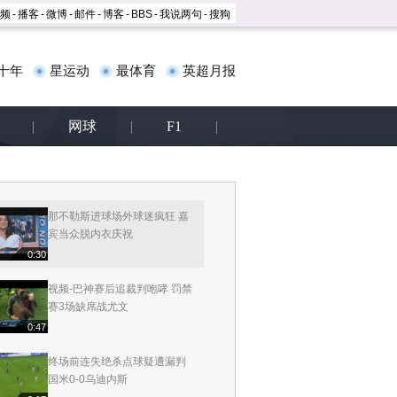
频
-
播客
-
微博
-
邮件
-
博客
-
BBS
-
我说两句
-
搜狗
勒斯遭升班马逼平
1:35
十年
星运动
最体育
英超月报
视频-对手送乌龙大力 尤文逆转
胜切沃保持不败
1:1
|
网球
|
F1
|
视频-最后阶段接连入两球 AC米
兰险平博洛尼亚
1:11
那不勒斯进球场外球迷疯狂 嘉
宾当众脱内衣庆祝
0:30
视频-巴神赛后追裁判咆哮 罚禁
赛3场缺席战尤文
0:47
终场前连失绝杀点球疑遭漏判
国米0-0乌迪内斯