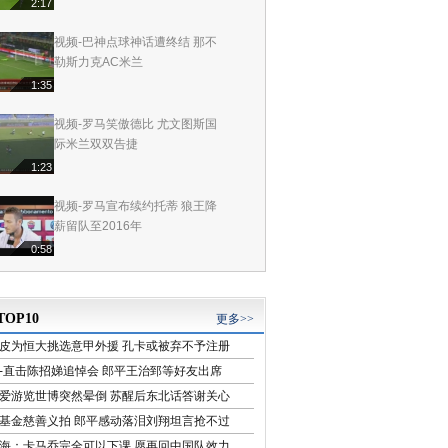
2:17
视频-巴神点球神话遭终结 那不
勒斯力克AC米兰
1:35
视频-罗马笑傲德比 尤文图斯国
际米兰双双告捷
1:23
视频-罗马宣布续约托蒂 狼王降
薪留队至2016年
0:58
尤文两将中秋“送大礼” 贴心祝福
给予中国球迷
OP10
更多>>
0:39
皮为恒大挑选意甲外援 孔卡或被弃不予注册
视频-卡卡休养期间放弃薪水 惹
-直击陈招娣追悼会 郎平王治郅等好友出席
众皇马球迷不满
爱游览世博突然晕倒 苏醒后东北话答谢关心
1:40
基金慈善义拍 郎平感动落泪刘翔坦言抢不过
海：卡马乔完全可以下课 愿再回中国队效力