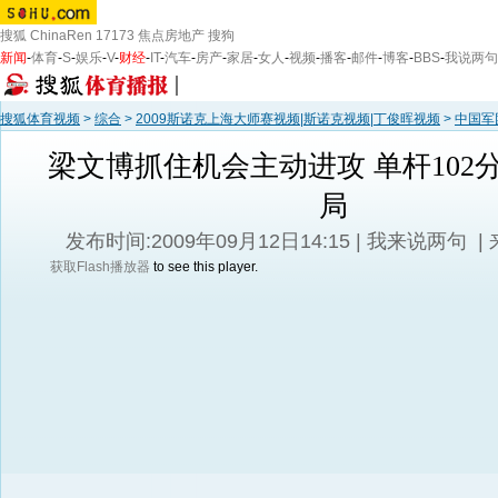
搜狐
ChinaRen
17173
焦点房地产
搜狗
新闻
-
体育
-
S
-
娱乐
-
V
-
财经
-
IT
-
汽车
-
房产
-
家居
-
女人
-
视频
-
播客
-
邮件
-
博客
-
BBS
-
我说两句
搜狐体育视频
>
综合
>
2009斯诺克上海大师赛视频|斯诺克视频|丁俊晖视频
>
中国军
梁文博抓住机会主动进攻 单杆102
局
发布时间:2009年09月12日14:15 |
我来说两句
|
获取Flash播放器
to see this player.