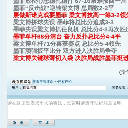
墨菲放松心态稳扎稳打 67-16艰难扳回一局
墨菲“反击战”逆转梁文博 总局数2-2平
屡做斯诺克戏耍墨菲 梁文博技高一筹3-2领
梁文博拼球失误 墨菲将总比分追成3-3
墨菲失误梁文博抓住良机 总比分4-3再次胜
墨菲单杆68分清台 奋力反扑总比分4-4平
梁文博单杆71分喜获赛点 总比分5-4领先
墨菲顽强扳平比分 双方进入决胜局争夺
梁文博关键球薄切入袋 决胜局战胜墨菲挺
(责
查看所有评论 >>
已有评论
用户：
匿名发表