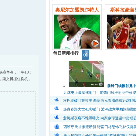
奥尼尔加盟凯尔特人
斯科拉豪言
每日新闻排行
决赛争夺，下午13：
，梁文博抓住良机，
前锋门线推射竟
足球史上最脑残射门，前锋门线推射竟中横梁弹出
埃托奥破门难救主 西塞两元希腊劲旅3-2胜国
热身赛郑大世41秒破门 波鸿战意甲劲旅险酿
詹姆斯夜店不雅照曝光 向家乡球迷竖中指成
西班牙天才惨遭断腿 野蛮门将恐怖飞铲仅得
史上最强悍女子扣篮十佳球 “超神兽”隔人暴扣