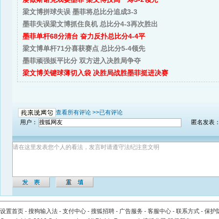
梁文博拼球失误 墨菲将总比分追成3-3
墨菲失误梁文博抓住良机 总比分4-3再次胜出
墨菲单杆68分清台 奋力反扑总比分4-4平
梁文博单杆71分喜获赛点 总比分5-4领先
墨菲顽强扳平比分 双方进入决胜局争夺
梁文博关键球薄切入袋 决胜局战胜墨菲挺进决赛
查看所有评论 >>
已有评论
用户：
匿名发表
设置首页
-
搜狗输入法
-
支付中心
-
搜狐招聘
-
广告服务
-
客服中心
-
联系方式
-
保护