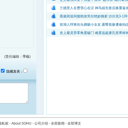
兰德里人在曹营心在汉 神鸟或先签后换重返
蒿俊闵送间接助攻劳尔绝妙挑射 沙尔克3-1拜
前湖人悍将街头拥吻小女友 露臀装惨遭偷拍(
史上最灵异零角度破门 难度远超麦孔世界杯
(责任编辑：季巍)
：
隐藏发表：
隐私权
-
About SOHU
-
公司介绍
-
全部新闻
-
全部博文