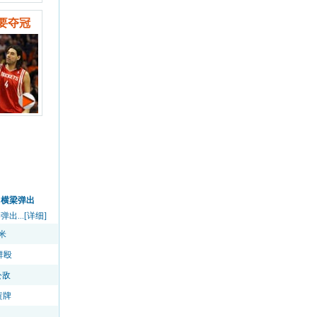
要夺冠
中横梁弹出
...[详细]
米
群殴
公敌
黄牌