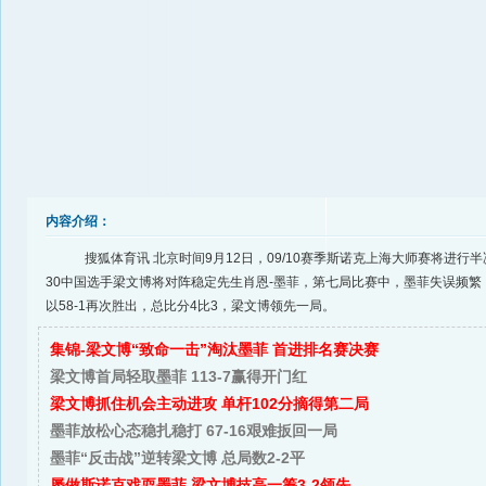
内容介绍：
搜狐体育讯 北京时间9月12日，09/10赛季斯诺克上海大师赛将进行半
30中国选手梁文博将对阵稳定先生肖恩-墨菲，第七局比赛中，墨菲失误频繁
以58-1再次胜出，总比分4比3，梁文博领先一局。
集锦-梁文博“致命一击”淘汰墨菲 首进排名赛决赛
梁文博首局轻取墨菲 113-7赢得开门红
梁文博抓住机会主动进攻 单杆102分摘得第二局
墨菲放松心态稳扎稳打 67-16艰难扳回一局
墨菲“反击战”逆转梁文博 总局数2-2平
屡做斯诺克戏耍墨菲 梁文博技高一筹3-2领先