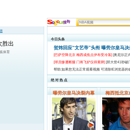
团
今日头条
次胜出
贺炜回应“文艺帝”头衔 曝劳尔皇马
搜狐体育
[巴萨空降北京 梅西成焦点伊布受冷落]
[奥尼尔正
[球员惨遭断腿 门将飞铲仅得黄牌]
[郑大世41秒破
帮助:如果您无法正常观看视频 可清除IE浏览器的
绝 对 热 点
曝劳尔皇马决裂内幕
梅西抵北京