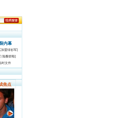
决裂内幕
式加盟绿衫军]
门 险酿群殴]
临时文件
成焦点