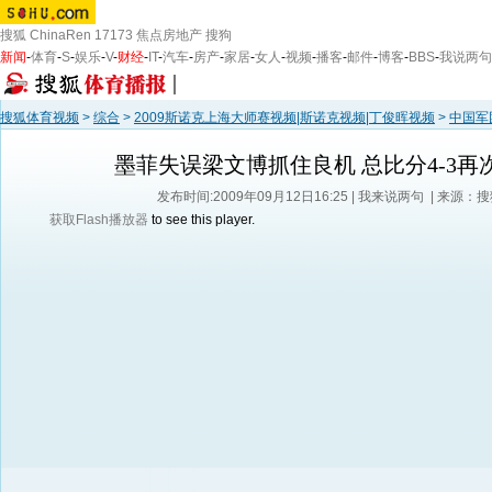
搜狐
ChinaRen
17173
焦点房地产
搜狗
新闻
-
体育
-
S
-
娱乐
-
V
-
财经
-
IT
-
汽车
-
房产
-
家居
-
女人
-
视频
-
播客
-
邮件
-
博客
-
BBS
-
我说两句
搜狐体育视频
>
综合
>
2009斯诺克上海大师赛视频|斯诺克视频|丁俊晖视频
>
中国军
墨菲失误梁文博抓住良机 总比分4-3再
发布时间:2009年09月12日16:25 |
我来说两句
| 来源：
获取Flash播放器
to see this player.