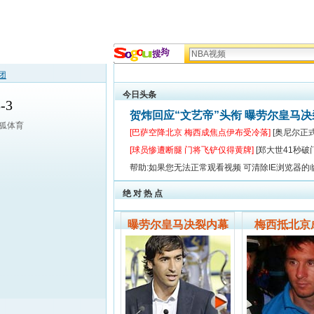
团
今日头条
-3
贺炜回应“文艺帝”头衔 曝劳尔皇马
搜狐体育
[巴萨空降北京 梅西成焦点伊布受冷落]
[奥尼尔正
[球员惨遭断腿 门将飞铲仅得黄牌]
[郑大世41秒破
帮助:如果您无法正常观看视频 可清除IE浏览器的
绝 对 热 点
曝劳尔皇马决裂内幕
梅西抵北京