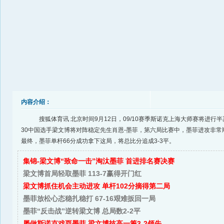
内容介绍：
搜狐体育讯 北京时间9月12日，09/10赛季斯诺克上海大师赛将进行半
30中国选手梁文博将对阵稳定先生肖恩-墨菲，第六局比赛中，墨菲进攻非常
最终，墨菲单杆66分成功拿下这局，将总比分追成3-3平。
集锦-梁文博“致命一击”淘汰墨菲 首进排名赛决赛
梁文博首局轻取墨菲 113-7赢得开门红
梁文博抓住机会主动进攻 单杆102分摘得第二局
墨菲放松心态稳扎稳打 67-16艰难扳回一局
墨菲“反击战”逆转梁文博 总局数2-2平
屡做斯诺克戏耍墨菲 梁文博技高一筹3-2领先