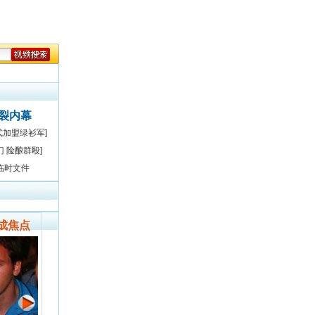
决裂内幕
式加盟绿衫军]
门 险酿群殴]
临时文件
成焦点