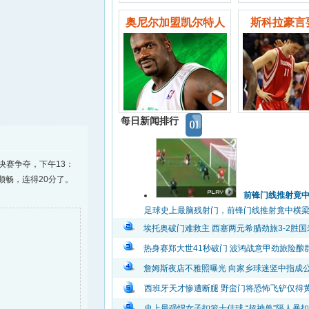
奥尼尔加盟凯尔特人
斯科拉豪言
每日新闻排行
决赛争夺，下午13：
顺畅，连得20分了。
前锋门线推射竟
足球史上最脑残射门，前锋门线推射竟中横梁弹出
埃托奥破门难救主 西塞两元希腊劲旅3-2胜国
热身赛郑大世41秒破门 波鸿战意甲劲旅险酿
詹姆斯夜店不雅照曝光 向家乡球迷竖中指成
西班牙天才惨遭断腿 野蛮门将恐怖飞铲仅得
史上最强悍女子扣篮十佳球 “超神兽”隔人暴扣