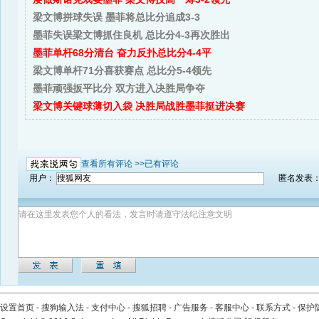
梁文博拼球失误 墨菲将总比分追成3-3
墨菲失误梁文博抓住良机 总比分4-3再次胜出
墨菲单杆68分清台 奋力反扑总比分4-4平
梁文博单杆71分喜获赛点 总比分5-4领先
墨菲顽强扳平比分 双方进入决胜局争夺
梁文博关键球薄切入袋 决胜局战胜墨菲挺进决赛
查看所有评论 >>
已有评论
用户：
匿名发表
设置首页
-
搜狗输入法
-
支付中心
-
搜狐招聘
-
广告服务
-
客服中心
-
联系方式
-
保护