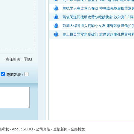
兰德里人在曹营心在汉 神鸟或先签后换重返
蒿俊闵送间接助攻劳尔绝妙挑射 沙尔克3-1拜
前湖人悍将街头拥吻小女友 露臀装惨遭偷拍(
史上最灵异零角度破门 难度远超麦孔世界杯
(责任编辑：季巍)
：
隐藏发表：
隐私权
-
About SOHU
-
公司介绍
-
全部新闻
-
全部博文