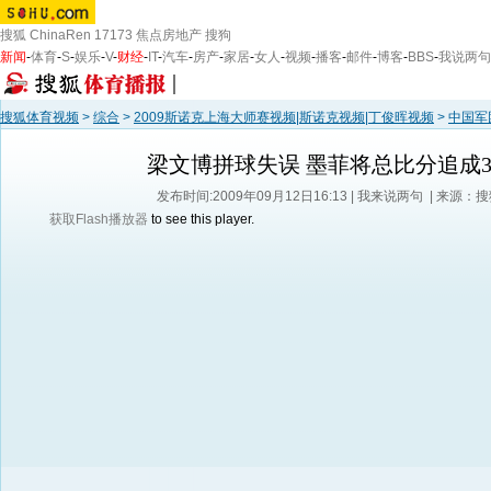
搜狐
ChinaRen
17173
焦点房地产
搜狗
新闻
-
体育
-
S
-
娱乐
-
V
-
财经
-
IT
-
汽车
-
房产
-
家居
-
女人
-
视频
-
播客
-
邮件
-
博客
-
BBS
-
我说两句
搜狐体育视频
>
综合
>
2009斯诺克上海大师赛视频|斯诺克视频|丁俊晖视频
>
中国军
梁文博拼球失误 墨菲将总比分追成3
发布时间:2009年09月12日16:13 |
我来说两句
| 来源：
获取Flash播放器
to see this player.