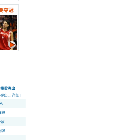
要夺冠
中横梁弹出
...[详细]
米
群殴
公敌
黄牌