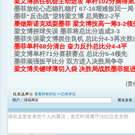
梁文博抓住机会主动进攻 单杆102分摘得
墨菲放松心态稳扎稳打 67-16艰难扳回一局
墨菲“反击战”逆转梁文博 总局数2-2平
屡做斯诺克戏耍墨菲 梁文博技高一筹3-2领
梁文博拼球失误 墨菲将总比分追成3-3
墨菲失误梁文博抓住良机 总比分4-3再次胜
墨菲单杆68分清台 奋力反扑总比分4-4平
梁文博单杆71分喜获赛点 总比分5-4领先
墨菲顽强扳平比分 双方进入决胜局争夺
梁文博关键球薄切入袋 决胜局战胜墨菲挺
(责
查看所有评论 >>
已有评论
用户：
匿名发表