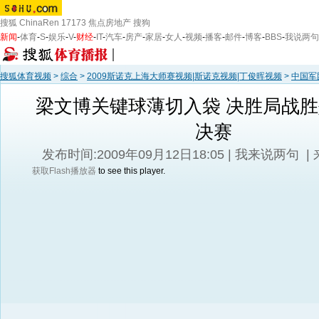
搜狐
ChinaRen
17173
焦点房地产
搜狗
新闻
-
体育
-
S
-
娱乐
-
V
-
财经
-
IT
-
汽车
-
房产
-
家居
-
女人
-
视频
-
播客
-
邮件
-
博客
-
BBS
-
我说两句
搜狐体育视频
>
综合
>
2009斯诺克上海大师赛视频|斯诺克视频|丁俊晖视频
>
中国军
梁文博关键球薄切入袋 决胜局战
决赛
发布时间:2009年09月12日18:05 |
我来说两句
|
获取Flash播放器
to see this player.