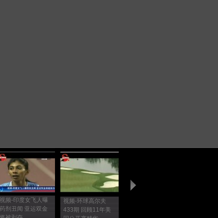
视频-英国举行水下
视频-维修
视频-印度女飞人曝
视频-环球高尔夫
曲棍球赛 水下憋气
作失误 掀
药剂丑闻 亚运双金
433期 回顾11年美
比拼耐力
手惨遭殃
将被剥夺