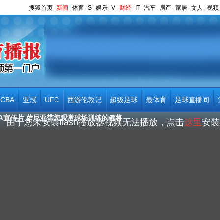
搜狐首页
-
新闻
-
体育
-
S
-
娱乐
-
V
-
财经
-
IT
-
汽车
-
房产
-
家居
-
女人
-
视频
CBA
亚冠
UFC
西游伦敦记
超级足球
最体育
足球直播间
WTA宣传片 萨尼亚带您观赏球场训练的健将
由于您未安装flash播放器视频无法播放，点击
这里
安装